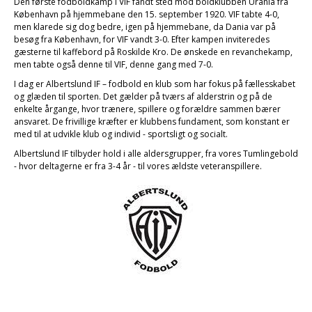
Den første fodboldkamp i VIF fandt sted mod boldklubben Urania fra
København på hjemmebane den 15. september 1920. VIF tabte 4-0,
men klarede sig dog bedre, igen på hjemmebane, da Dania var på
besøg fra København, for VIF vandt 3-0. Efter kampen inviteredes
gæsterne til kaffebord på Roskilde Kro. De ønskede en revanchekamp,
men tabte også denne til VIF, denne gang med 7-0.
I dag er Albertslund IF – fodbold en klub som har fokus på fællesskabet
og glæden til sporten. Det gælder på tværs af alderstrin og på de
enkelte årgange, hvor trænere, spillere og forældre sammen bærer
ansvaret. De frivillige kræfter er klubbens fundament, som konstant er
med til at udvikle klub og individ - sportsligt og socialt.
Albertslund IF tilbyder hold i alle aldersgrupper, fra vores Tumlingebold
- hvor deltagerne er fra 3-4 år - til vores ældste veteranspillere.