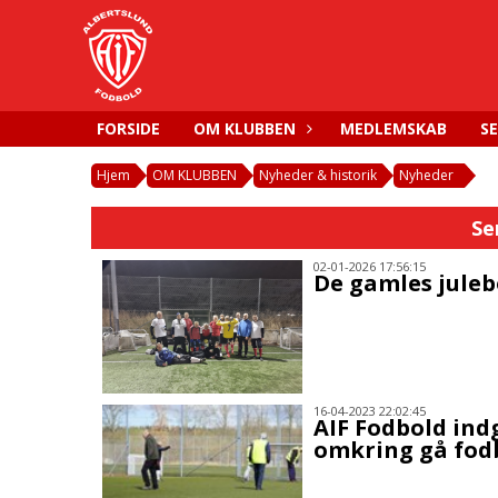
FORSIDE
OM KLUBBEN
MEDLEMSKAB
S
Hjem
OM KLUBBEN
Nyheder & historik
Nyheder
Se
02-01-2026 17:56:15
De gamles juleb
16-04-2023 22:02:45
AIF Fodbold ind
omkring gå fod