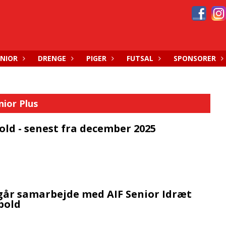
ENIOR
DRENGE
PIGER
FUTSAL
SPONSORER
nior Plus
old - senest fra december 2025
går samarbejde med AIF Senior Idræt
bold