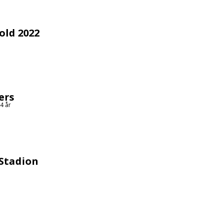
old 2022
ers
4 år
 Stadion